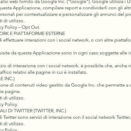
alisi web fornito da Google Inc. (“Google”). Google utilizza i Da
 questa Applicazione, compilare report e condividerli con gli altr
rsonali per contestualizzare e personalizzare gli annunci del pr
 di utilizzo.
cy Policy – Opt Out.
ORK E PIATTAFORME ESTERNE
 effettuare interazioni con i social network, o con altre piatta
quisite da questa Applicazione sono in ogni caso soggette alle i
vizio di interazione con i social network, è possibile che, anche ne
affico relativi alle pagine in cui è installato.
 INC.)
zione di contenuti video gestito da Google Inc. che permette a 
rie pagine.
 di utilizzo.
y Policy.
I DI TWITTER (TWITTER, INC.)
i Twitter sono servizi di interazione con il social network Twitter, f
 di utilizzo.
y Policy.