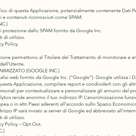
raffico di questa Applicazione, potenzialmente contenente Dati Per
aggi e contenuti riconosciuti come SPAM.
C.)
 protezione dallo SPAM fornito da Google Inc.
 di utilizzo.
y Policy.
ezione permettono al Titolare del Trattamento di monitorare e anal
dell’Utente.
IMIZZATO (GOOGLE INC.)
alisi web fornito da Google Inc. (“Google”). Google utilizza i Da
 questa Applicazione, compilare report e condividerli con gli altr
rsonali per contestualizzare e personalizzare gli annunci del pr
tics rende anonimo il tuo indirizzo IP. L’anonimizzazione funzi
pea o in altri Paesi aderenti all’accordo sullo Spazio Economico
dirizzo IP sarà inviato ai server di Google ed abbreviato all’intern
 di utilizzo.
cy Policy – Opt Out.
.)