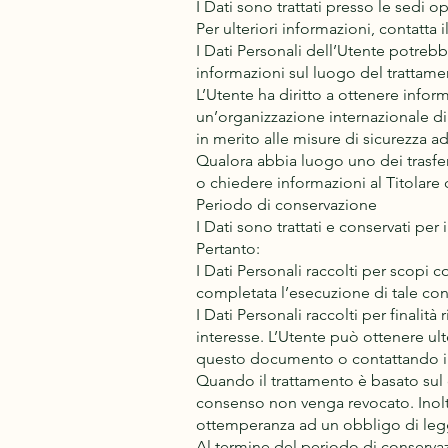
I Dati sono trattati presso le sedi o
Per ulteriori informazioni, contatta il
I Dati Personali dell’Utente potrebbe
informazioni sul luogo del trattamen
L’Utente ha diritto a ottenere infor
un’organizzazione internazionale d
in merito alle misure di sicurezza ad
Qualora abbia luogo uno dei trasfer
o chiedere informazioni al Titolare 
Periodo di conservazione
I Dati sono trattati e conservati per 
Pertanto:
I Dati Personali raccolti per scopi c
completata l’esecuzione di tale con
I Dati Personali raccolti per finalità
interesse. L’Utente può ottenere ulte
questo documento o contattando il 
Quando il trattamento è basato sul 
consenso non venga revocato. Inoltr
ottemperanza ad un obbligo di legg
Al termine del periodo di conservazio