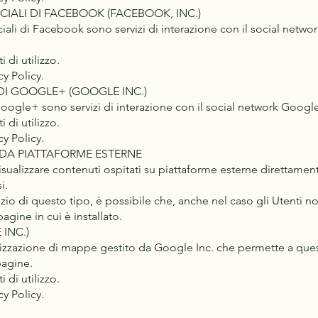
CIALI DI FACEBOOK (FACEBOOK, INC.)
ciali di Facebook sono servizi di interazione con il social netw
 di utilizzo.
y Policy.
DI GOOGLE+ (GOOGLE INC.)
 Google+ sono servizi di interazione con il social network Googl
 di utilizzo.
y Policy.
 DA PIATTAFORME ESTERNE
isualizzare contenuti ospitati su piattaforme esterne direttamen
i.
izio di questo tipo, è possibile che, anche nel caso gli Utenti non 
 pagine in cui è installato.
INC.)
izzazione di mappe gestito da Google Inc. che permette a quest
pagine.
 di utilizzo.
y Policy.