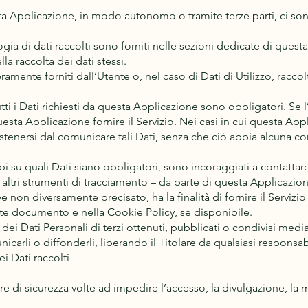
sta Applicazione, in modo autonomo o tramite terze parti, ci son
gia di dati raccolti sono forniti nelle sezioni dedicate di quest
lla raccolta dei dati stessi.
ramente forniti dall’Utente o, nel caso di Dati di Utilizzo, racc
ti i Dati richiesti da questa Applicazione sono obbligatori. Se l’
sta Applicazione fornire il Servizio. Nei casi in cui questa App
i astenersi dal comunicare tali Dati, senza che ciò abbia alcuna c
 su quali Dati siano obbligatori, sono incoraggiati a contattare 
 altri strumenti di tracciamento – da parte di questa Applicazione 
 non diversamente precisato, ha la finalità di fornire il Servizio 
sente documento e nella Cookie Policy, se disponibile.
 dei Dati Personali di terzi ottenuti, pubblicati o condivisi me
nicarli o diffonderli, liberando il Titolare da qualsiasi responsabi
i Dati raccolti
re di sicurezza volte ad impedire l’accesso, la divulgazione, la 