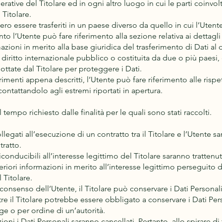
perative del Titolare ed in ogni altro luogo in cui le parti coinvo
 Titolare.
ro essere trasferiti in un paese diverso da quello in cui l’Utente 
to l’Utente può fare riferimento alla sezione relativa ai dettagli
mazioni in merito alla base giuridica del trasferimento di Dati al
i diritto internazionale pubblico o costituita da due o più pa
ottate dal Titolare per proteggere i Dati.
imenti appena descritti, l’Utente può fare riferimento alle ris
contattandolo agli estremi riportati in apertura.
il tempo richiesto dalle finalità per le quali sono stati raccolti.
ollegati all’esecuzione di un contratto tra il Titolare e l’Utente 
tratto.
 riconducibili all’interesse legittimo del Titolare saranno tratten
riori informazioni in merito all’interesse legittimo perseguito da
Titolare.
consenso dell’Utente, il Titolare può conservare i Dati Persona
e il Titolare potrebbe essere obbligato a conservare i Dati Per
e o per ordine di un’autorità.
ni i Dati Personali saranno cancellati. Pertanto, allo spirare di t