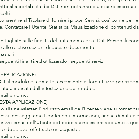
ritto alla portabilità dei Dati non potranno più essere esercitati.
colti
consentire al Titolare di fornire i propri Servizi, così come per le
, Contattare l’Utente, Statistica, Visualizzazione di contenuti 
ettagliate sulle finalità del trattamento e sui Dati Personali co
nto alle relative sezioni di questo documento.
rsonali
seguenti finalità ed utilizzando i seguenti servizi:
APPLICAZIONE)
ti il modulo di contatto, acconsente al loro utilizzo per rispond
natura indicata dall’intestazione del modulo.
email e nome.
ESTA APPLICAZIONE)
t o alla newsletter, l’indirizzo email dell’Utente viene automatica
smessi messaggi email contenenti informazioni, anche di natur
dirizzo email dell’Utente potrebbe anche essere aggiunto a quest
 o dopo aver effettuato un acquisto.
email e nome.