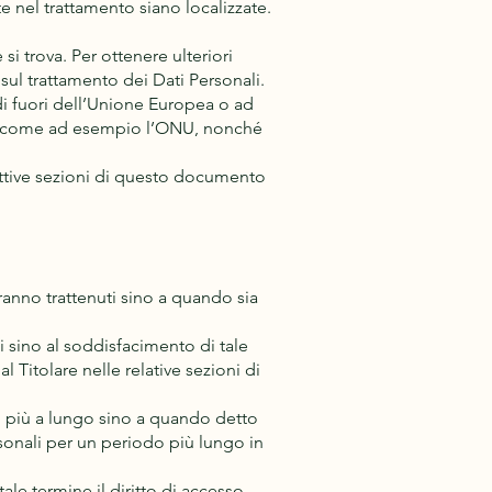
lte nel trattamento siano localizzate.
si trova. Per ottenere ulteriori
 sul trattamento dei Dati Personali.
 di fuori dell’Unione Europea o ad
esi, come ad esempio l’ONU, nonché
pettive sezioni di questo documento
saranno trattenuti sino a quando sia
uti sino al soddisfacimento di tale
l Titolare nelle relative sezioni di
li più a lungo sino a quando detto
sonali per un periodo più lungo in
ale termine il diritto di accesso,