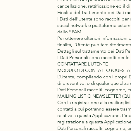
cancellazione, rettificazione ed il di
Finalità del Trattamento dei Dati rac
I Dati dell’Utente sono raccolti per 
social network e piattaforme esterne
dallo SPAM.
Per ottenere ulteriori informazioni d
finalità, l’Utente può fare riferime
Dettagli sul trattamento dei Dati Pe
I Dati Personali sono raccolti per le 
CONTATTARE L’UTENTE
MODULO DI CONTATTO (QUESTA 
L’Utente, compilando con i propri Da
di preventivo, o di qualunque altra 
Dati Personali raccolti: cognome, 
MAILING LIST O NEWSLETTER (QU
Con la registrazione alla mailing lis
contatti a cui potranno essere tra
relative a questa Applicazione. L’in
registrazione a questa Applicazione
Dati Personali raccolti: cognome, 