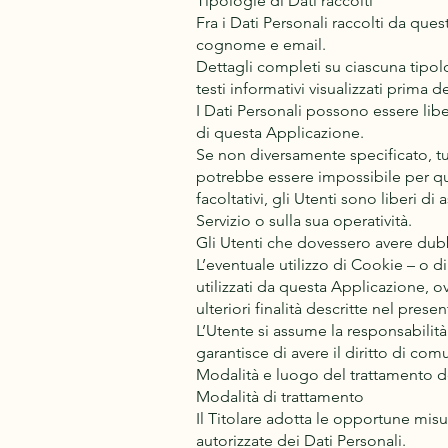
Tipologie di Dati raccolti
Fra i Dati Personali raccolti da que
cognome e email.
Dettagli completi su ciascuna tipolo
testi informativi visualizzati prima de
I Dati Personali possono essere libe
di questa Applicazione.
Se non diversamente specificato, tut
potrebbe essere impossibile per que
facoltativi, gli Utenti sono liberi d
Servizio o sulla sua operatività.
Gli Utenti che dovessero avere dubbi
L’eventuale utilizzo di Cookie – o di
utilizzati da questa Applicazione, ove
ulteriori finalità descritte nel pre
L’Utente si assume la responsabilità
garantisce di avere il diritto di comu
Modalità e luogo del trattamento de
Modalità di trattamento
Il Titolare adotta le opportune misu
autorizzate dei Dati Personali.