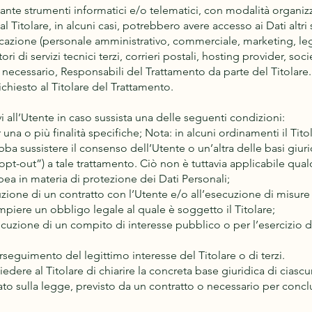
iante strumenti informatici e/o telematici, con modalità organiz
e al Titolare, in alcuni casi, potrebbero avere accesso ai Dati altri
cazione (personale amministrativo, commerciale, marketing, lega
ri di servizi tecnici terzi, corrieri postali, hosting provider, so
necessario, Responsabili del Trattamento da parte del Titolare.
chiesto al Titolare del Trattamento.
tivi all’Utente in caso sussista una delle seguenti condizioni:
 una o più finalità specifiche; Nota: in alcuni ordinamenti il Tit
bba sussistere il consenso dell’Utente o un’altra delle basi giuri
-out”) a tale trattamento. Ciò non è tuttavia applicabile qualor
pea in materia di protezione dei Dati Personali;
uzione di un contratto con l’Utente e/o all’esecuzione di misure 
mpiere un obbligo legale al quale è soggetto il Titolare;
cuzione di un compito di interesse pubblico o per l’esercizio di 
erseguimento del legittimo interesse del Titolare o di terzi.
ere al Titolare di chiarire la concreta base giuridica di ciascu
sato sulla legge, previsto da un contratto o necessario per conc