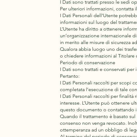
I Dati sono trattati presso le sedi o
Per ulteriori informazioni, contatta il
I Dati Personali dell’Utente potrebbe
informazioni sul luogo del trattamen
L’Utente ha diritto a ottenere infor
un’organizzazione internazionale d
in merito alle misure di sicurezza ad
Qualora abbia luogo uno dei trasfer
o chiedere informazioni al Titolare 
Periodo di conservazione
I Dati sono trattati e conservati per 
Pertanto:
I Dati Personali raccolti per scopi c
completata l’esecuzione di tale con
I Dati Personali raccolti per finalità
interesse. L’Utente può ottenere ulte
questo documento o contattando il 
Quando il trattamento è basato sul 
consenso non venga revocato. Inoltr
ottemperanza ad un obbligo di legg
Al termine del periodo di conservazio