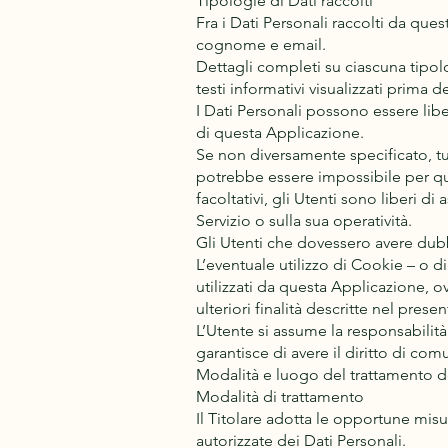
Tipologie di Dati raccolti
Fra i Dati Personali raccolti da que
cognome e email.
Dettagli completi su ciascuna tipolo
testi informativi visualizzati prima de
I Dati Personali possono essere libe
di questa Applicazione.
Se non diversamente specificato, tut
potrebbe essere impossibile per que
facoltativi, gli Utenti sono liberi d
Servizio o sulla sua operatività.
Gli Utenti che dovessero avere dubbi
L’eventuale utilizzo di Cookie – o di
utilizzati da questa Applicazione, ove
ulteriori finalità descritte nel pre
L’Utente si assume la responsabilità
garantisce di avere il diritto di comu
Modalità e luogo del trattamento de
Modalità di trattamento
Il Titolare adotta le opportune misu
autorizzate dei Dati Personali.