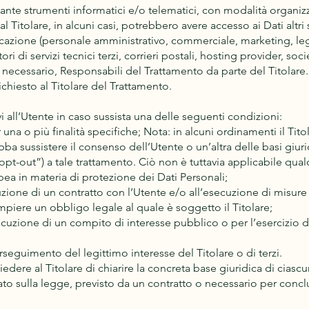
iante strumenti informatici e/o telematici, con modalità organiz
e al Titolare, in alcuni casi, potrebbero avere accesso ai Dati altri
cazione (personale amministrativo, commerciale, marketing, lega
ri di servizi tecnici terzi, corrieri postali, hosting provider, so
necessario, Responsabili del Trattamento da parte del Titolare.
chiesto al Titolare del Trattamento.
tivi all’Utente in caso sussista una delle seguenti condizioni:
 una o più finalità specifiche; Nota: in alcuni ordinamenti il Tit
bba sussistere il consenso dell’Utente o un’altra delle basi giuri
-out”) a tale trattamento. Ciò non è tuttavia applicabile qualor
pea in materia di protezione dei Dati Personali;
uzione di un contratto con l’Utente e/o all’esecuzione di misure 
mpiere un obbligo legale al quale è soggetto il Titolare;
cuzione di un compito di interesse pubblico o per l’esercizio di 
erseguimento del legittimo interesse del Titolare o di terzi.
ere al Titolare di chiarire la concreta base giuridica di ciascu
sato sulla legge, previsto da un contratto o necessario per conc