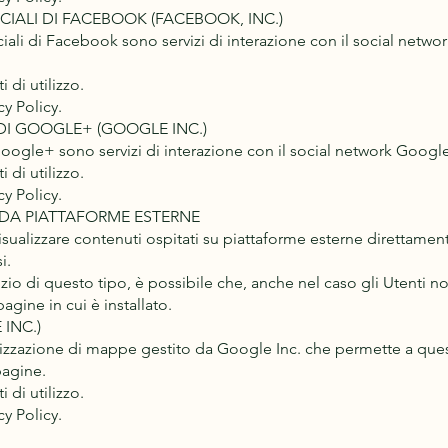
CIALI DI FACEBOOK (FACEBOOK, INC.)
ciali di Facebook sono servizi di interazione con il social netw
 di utilizzo.
y Policy.
DI GOOGLE+ (GOOGLE INC.)
 Google+ sono servizi di interazione con il social network Googl
 di utilizzo.
y Policy.
 DA PIATTAFORME ESTERNE
isualizzare contenuti ospitati su piattaforme esterne direttamen
i.
izio di questo tipo, è possibile che, anche nel caso gli Utenti non 
 pagine in cui è installato.
INC.)
izzazione di mappe gestito da Google Inc. che permette a quest
pagine.
 di utilizzo.
y Policy.