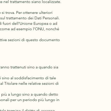
lte nel trattamento siano localizzate.
si trova. Per ottenere ulteriori
 sul trattamento dei Dati Personali.
 di fuori dell’Unione Europea o ad
esi, come ad esempio l’ONU, nonché
pettive sezioni di questo documento
saranno trattenuti sino a quando sia
uti sino al soddisfacimento di tale
l Titolare nelle relative sezioni di
li più a lungo sino a quando detto
sonali per un periodo più lungo in
ale termine il diritto di accesso,