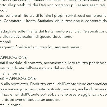
ritto alla portabilità dei Dati non potranno più essere esercitati.
colti
consentire al Titolare di fornire i propri Servizi, così come per le
, Contattare l’Utente, Statistica, Visualizzazione di contenuti 
ettagliate sulle finalità del trattamento e sui Dati Personali co
nto alle relative sezioni di questo documento.
rsonali
seguenti finalità ed utilizzando i seguenti servizi:
APPLICAZIONE)
ti il modulo di contatto, acconsente al loro utilizzo per rispond
natura indicata dall’intestazione del modulo.
email e nome.
ESTA APPLICAZIONE)
t o alla newsletter, l’indirizzo email dell’Utente viene automatica
smessi messaggi email contenenti informazioni, anche di natur
dirizzo email dell’Utente potrebbe anche essere aggiunto a quest
 o dopo aver effettuato un acquisto.
email e nome.