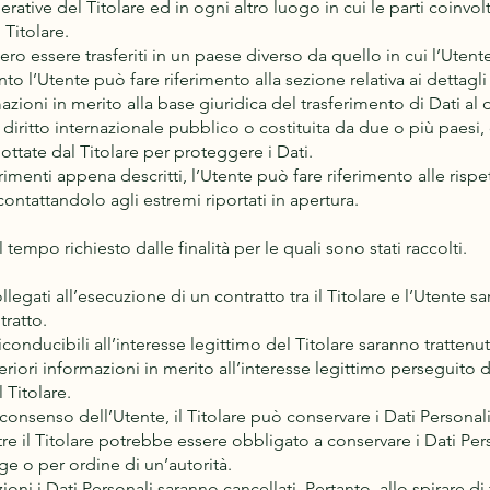
perative del Titolare ed in ogni altro luogo in cui le parti coinvo
 Titolare.
ro essere trasferiti in un paese diverso da quello in cui l’Utente 
to l’Utente può fare riferimento alla sezione relativa ai dettagli
mazioni in merito alla base giuridica del trasferimento di Dati al
i diritto internazionale pubblico o costituita da due o più pa
ottate dal Titolare per proteggere i Dati.
imenti appena descritti, l’Utente può fare riferimento alle ris
contattandolo agli estremi riportati in apertura.
il tempo richiesto dalle finalità per le quali sono stati raccolti.
ollegati all’esecuzione di un contratto tra il Titolare e l’Utente 
tratto.
 riconducibili all’interesse legittimo del Titolare saranno tratten
riori informazioni in merito all’interesse legittimo perseguito da
Titolare.
consenso dell’Utente, il Titolare può conservare i Dati Persona
e il Titolare potrebbe essere obbligato a conservare i Dati Per
e o per ordine di un’autorità.
ni i Dati Personali saranno cancellati. Pertanto, allo spirare di t