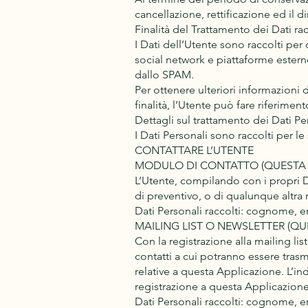
cancellazione, rettificazione ed il di
Finalità del Trattamento dei Dati rac
I Dati dell’Utente sono raccolti per 
social network e piattaforme esterne
dallo SPAM.
Per ottenere ulteriori informazioni d
finalità, l’Utente può fare riferime
Dettagli sul trattamento dei Dati Pe
I Dati Personali sono raccolti per le 
CONTATTARE L’UTENTE
MODULO DI CONTATTO (QUESTA 
L’Utente, compilando con i propri Da
di preventivo, o di qualunque altra 
Dati Personali raccolti: cognome, 
MAILING LIST O NEWSLETTER (QU
Con la registrazione alla mailing lis
contatti a cui potranno essere tra
relative a questa Applicazione. L’in
registrazione a questa Applicazione
Dati Personali raccolti: cognome, 