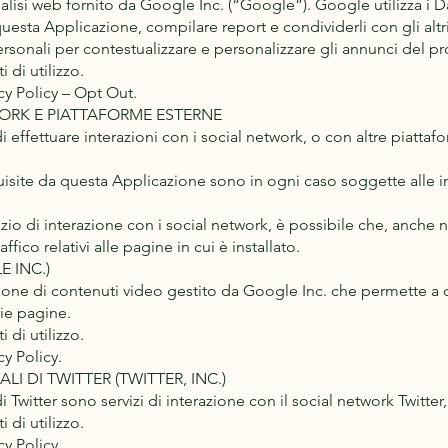
alisi web fornito da Google Inc. (“Google”). Google utilizza i Da
 questa Applicazione, compilare report e condividerli con gli altr
rsonali per contestualizzare e personalizzare gli annunci del pr
 di utilizzo.
cy Policy – Opt Out.
ORK E PIATTAFORME ESTERNE
 effettuare interazioni con i social network, o con altre piatta
quisite da questa Applicazione sono in ogni caso soggette alle i
vizio di interazione con i social network, è possibile che, anche ne
affico relativi alle pagine in cui è installato.
 INC.)
zione di contenuti video gestito da Google Inc. che permette a 
rie pagine.
 di utilizzo.
y Policy.
I DI TWITTER (TWITTER, INC.)
i Twitter sono servizi di interazione con il social network Twitter, f
 di utilizzo.
y Policy.