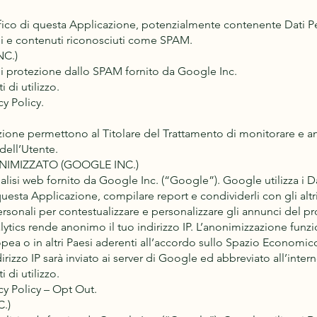
raffico di questa Applicazione, potenzialmente contenente Dati Per
aggi e contenuti riconosciuti come SPAM.
C.)
 protezione dallo SPAM fornito da Google Inc.
 di utilizzo.
y Policy.
ezione permettono al Titolare del Trattamento di monitorare e anal
dell’Utente.
IMIZZATO (GOOGLE INC.)
alisi web fornito da Google Inc. (“Google”). Google utilizza i Da
 questa Applicazione, compilare report e condividerli con gli altr
rsonali per contestualizzare e personalizzare gli annunci del pr
tics rende anonimo il tuo indirizzo IP. L’anonimizzazione funzi
pea o in altri Paesi aderenti all’accordo sullo Spazio Economico
dirizzo IP sarà inviato ai server di Google ed abbreviato all’intern
 di utilizzo.
cy Policy – Opt Out.
.)