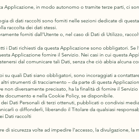
sta Applicazione, in modo autonomo o tramite terze parti, ci son
gia di dati raccolti sono forniti nelle sezioni dedicate di quest
lla raccolta dei dati stessi.
ramente forniti dall’Utente o, nel caso di Dati di Utilizzo, racc
ti i Dati richiesti da questa Applicazione sono obbligatori. Se l’
sta Applicazione fornire il Servizio. Nei casi in cui questa App
i astenersi dal comunicare tali Dati, senza che ciò abbia alcuna c
 su quali Dati siano obbligatori, sono incoraggiati a contattare 
 altri strumenti di tracciamento – da parte di questa Applicazione 
 non diversamente precisato, ha la finalità di fornire il Servizio 
sente documento e nella Cookie Policy, se disponibile.
 dei Dati Personali di terzi ottenuti, pubblicati o condivisi me
nicarli o diffonderli, liberando il Titolare da qualsiasi responsabi
i Dati raccolti
re di sicurezza volte ad impedire l’accesso, la divulgazione, la 